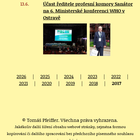
13.6.
Účast ředitele profesní komory Sanátor
na 6. Ministerské konferenci WHO v
Ostravě
2026
|
2025
|
2024
|
2023
|
2022
|
2021
|
2020
|
2019
|
2018
|
2017
© Tomáš Pfeiffer. Všechna práva vyhrazena.
Jakékoliv další šíření obsahu webové stránky, zejména formou
kopírování či dalšího zpracování bez předchozího písemného souhlasu