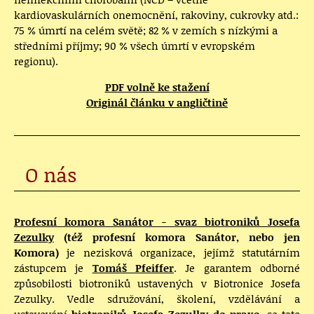
kardiovaskulárních onemocnění, rakoviny, cukrovky atd.:
75 % úmrtí na celém světě; 82 % v zemích s nízkými a
středními příjmy; 90 % všech úmrtí v evropském
regionu).
PDF volně ke stažení
Originál článku v angličtině
O nás
Profesní komora Sanátor - svaz biotroniků Josefa
Zezulky
(též profesní komora Sanátor, nebo jen
Komora)
je nezisková organizace, jejímž statutárním
zástupcem je
Tomáš Pfeiffer
. Je garantem odborné
způsobilosti biotroniků ustavených v Biotronice Josefa
Zezulky. Vedle sdružování, školení, vzdělávání a
ustavování
biotroniků Josefa Zezulky do praxe
, se tato