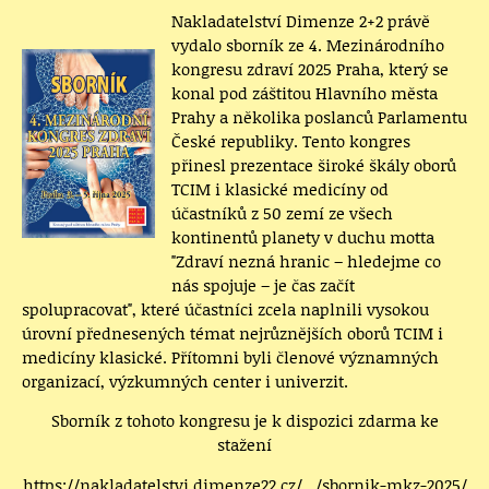
Nakladatelství Dimenze 2+2 právě
vydalo sborník ze 4. Mezinárodního
kongresu zdraví 2025 Praha, který se
konal pod záštitou Hlavního města
Prahy a několika poslanců Parlamentu
České republiky. Tento kongres
přinesl prezentace široké škály oborů
TCIM i klasické medicíny od
účastníků z 50 zemí ze všech
kontinentů planety v duchu motta
"Zdraví nezná hranic – hledejme co
nás spojuje – je čas začít
spolupracovat", které účastníci zcela naplnili vysokou
úrovní přednesených témat nejrůznějších oborů TCIM i
medicíny klasické. Přítomni byli členové významných
organizací, výzkumných center i univerzit.
Sborník z tohoto kongresu je k dispozici zdarma ke
stažení
https://nakladatelstvi.dimenze22.cz/.../sbornik-mkz-2025/